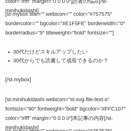
color=”#fff” margin=”0 0 0 0″]読者の悩み[/st-
minihukidashi]
[st-mybox title=”” webicon=”” color=”#757575″
bordercolor=”” bgcolor=”#E1F5FE” borderwidth=”0″
borderradius=”5″ titleweight=”bold” fontsize=””]
30代だけどスキルアップしたい
30代からでも読書して成長できるのか？
[/st-mybox]
[st-minihukidashi webicon=”st-svg-file-text-o”
fontsize=”90″ fontweight=”bold” bgcolor=”#FFC107″
color=”#fff” margin=”0 0 0 0″]本記事の内容[/st-
minihukidashi]
[st-mybox title=”” webicon=”” color=”#757575″