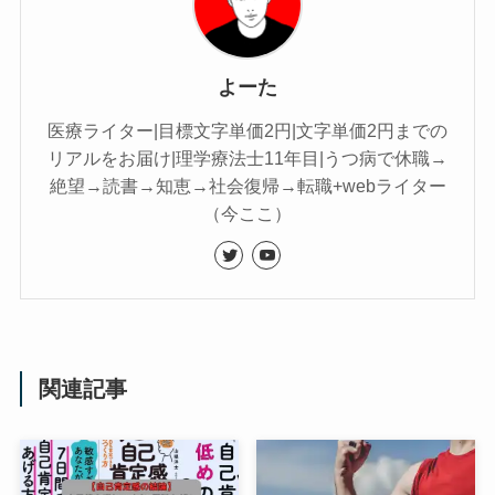
よーた
医療ライター|目標文字単価2円|文字単価2円までの
リアルをお届け|理学療法士11年目|うつ病で休職→
絶望→読書→知恵→社会復帰→転職+webライター
（今ここ）
関連記事