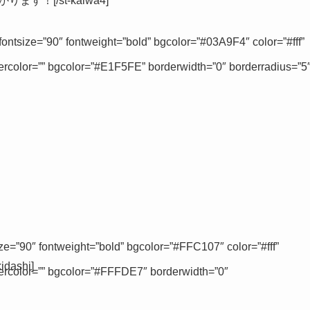
ます！[/st-kaiwa4]
 fontsize=”90″ fontweight=”bold” bgcolor=”#03A9F4″ color=”#fff”
dercolor=”” bgcolor=”#E1F5FE” borderwidth=”0″ borderradius=”5
size=”90″ fontweight=”bold” bgcolor=”#FFC107″ color=”#fff”
dashi]
dercolor=”” bgcolor=”#FFFDE7″ borderwidth=”0″