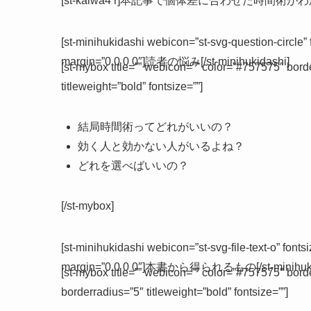
[st-kaiwa4 r]本記事で個体差に合わせた時間術がわかり
[st-minihukidashi webicon=”st-svg-question-circle”
margin=”0 0 0 0″]読者の悩み[/st-minihukidashi]
[st-mybox title=”” webicon=”” color=”#757575″ bor
titleweight=”bold” fontsize=””]
結局時間術ってどれがいいの？
効く人と効かない人がいるよね？
どれを選べばいいの？
[/st-mybox]
[st-minihukidashi webicon=”st-svg-file-text-o” font
margin=”0 0 0 0″]本書から得られるもの[/st-minihuki
[st-mybox title=”” webicon=”” color=”#757575″ bor
borderradius=”5″ titleweight=”bold” fontsize=””]