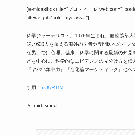
[st-midasibox title=”プロフィール” webicon=”” borderco
titleweight=”bold” myclass=””]
科学ジャーナリスト。1976年生まれ。慶應義塾大
破と600人を超える海外の学者や専門医へのイン
な男」では心理、健康、科学に関する最新の知見を
どを中心に、科学的なエビデンスの見分け方を伝
『ヤバい集中力』『進化論マーケティング』他ベ
引用：
YOURTIME
[/st-midasibox]