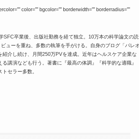
lor=”” color=”” bgcolor=”” borderwidth=”” borderradius=””
学SFC卒業後、出版社勤務を経て独立。10万本の科学論文の読
タビューを重ね、多数の執筆を手がける。自身のブログ「パレ
紹介し続け、月間250万PVを達成。近年はヘルスケア企業な
える講演なども行う。著書に『最高の体調』『科学的な適職』
ストセラー多数。