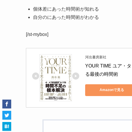
個体差にあった時間術が知れる
自分のにあった時間術がわかる
[/st-mybox]
河出書房新社
YOUR TIME ユ
る最後の時間術
Amazonで見る