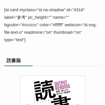
[st-card myclass=”st-no-shadow” id=”4316″
label=”参考” pc_height=”” name=””
bgcolor=”#cccccc” color=”#ffffff” webicon=”st-svg-
file-text-o” readmore=”on” thumbnail=”on”
type=”text”]
読書脳