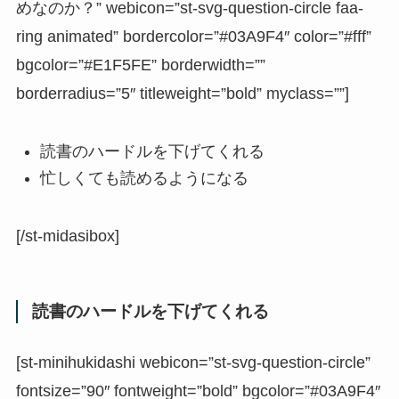
めなのか？” webicon=”st-svg-question-circle faa-
ring animated” bordercolor=”#03A9F4″ color=”#fff”
bgcolor=”#E1F5FE” borderwidth=””
borderradius=”5″ titleweight=”bold” myclass=””]
読書のハードルを下げてくれる
忙しくても読めるようになる
[/st-midasibox]
読書のハードルを下げてくれる
[st-minihukidashi webicon=”st-svg-question-circle”
fontsize=”90″ fontweight=”bold” bgcolor=”#03A9F4″