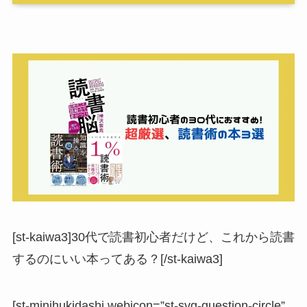
[st-kaiwa3]30代で読書初心者だけど、これから読書
するのにいい本ってある？[/st-kaiwa3]
[st-minihukidashi webicon=”st-svg-question-circle”