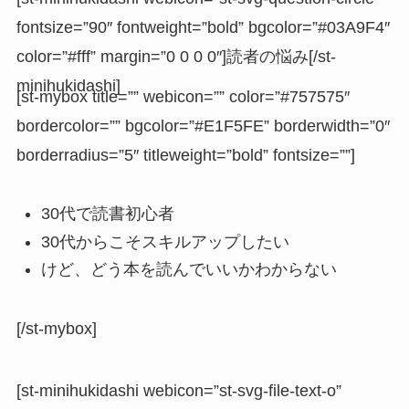
fontsize=”90″ fontweight=”bold” bgcolor=”#03A9F4″
color=”#fff” margin=”0 0 0 0″]読者の悩み[/st-
minihukidashi]
[st-mybox title=”” webicon=”” color=”#757575″
bordercolor=”” bgcolor=”#E1F5FE” borderwidth=”0″
borderradius=”5″ titleweight=”bold” fontsize=””]
30代で読書初心者
30代からこそスキルアップしたい
けど、どう本を読んでいいかわからない
[/st-mybox]
[st-minihukidashi webicon=”st-svg-file-text-o”