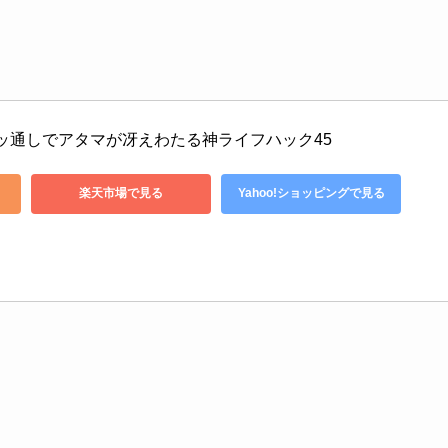
ッ通しでアタマが冴えわたる神ライフハック45
楽天市場で見る
Yahoo!ショッピングで見る