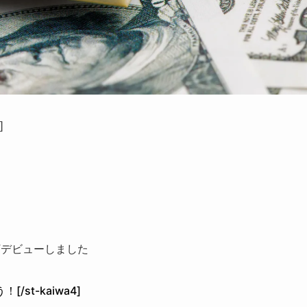
]
？
NFTデビューしました
t-kaiwa4]