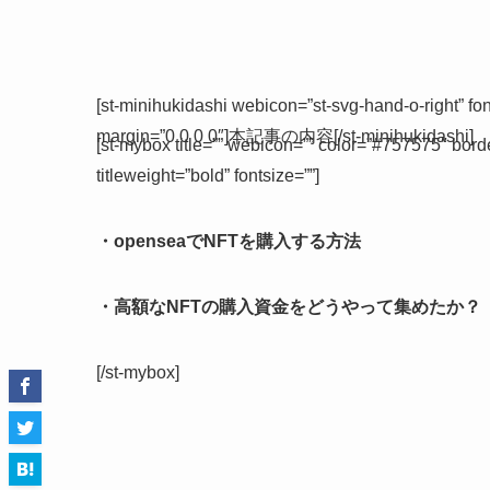
[st-minihukidashi webicon=”st-svg-hand-o-right” fo
margin=”0 0 0 0″]本記事の内容[/st-minihukidashi]
[st-mybox title=”” webicon=”” color=”#757575″ bor
titleweight=”bold” fontsize=””]
・openseaでNFTを購入する方法
・高額なNFTの購入資金をどうやって集めたか？
[/st-mybox]