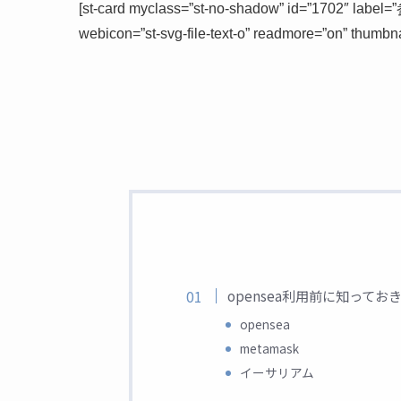
[st-card myclass=”st-no-shadow” id=”1702″ label=”
webicon=”st-svg-file-text-o” readmore=”on” thumbnai
opensea利用前に知ってお
opensea
metamask
イーサリアム