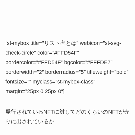
[st-mybox title=”リスト率とは” webicon=”st-svg-
check-circle” color=”#FFD54F”
bordercolor=”#FFD54F” bgcolor=”#FFFDE7″
borderwidth=”2″ borderradius=”5″ titleweight=”bold”
fontsize=”” myclass=”st-mybox-class”
margin=”25px 0 25px 0″]
発行されているNFTに対してどのくらいのNFTが売
りに出されているか