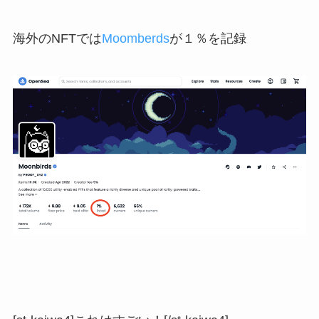
海外のNFTでは
Moomberds
が
１％を記録