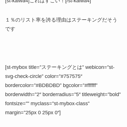
[st-kaiwa4]これはすごい！[/st-kaiwa4]
１％のリスト率を誇る理由は
ステーキング
だそう
です
[st-mybox title=”ステーキングとは” webicon=”st-
svg-check-circle” color=”#757575″
bordercolor=”#BDBDBD” bgcolor=”#ffffff”
borderwidth=”2″ borderradius=”5″ titleweight=”bold”
fontsize=”” myclass=”st-mybox-class”
margin=”25px 0 25px 0″]