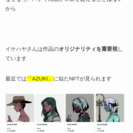
から
イケハヤさんは作品の
オリジナリティを重要視
し
ています
最近では
「AZUKI」
に似たNFTが見られます