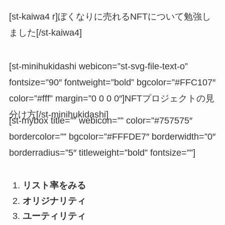
[st-kaiwa4 r]ぼくなりに売れるNFTについて勉強し
ました[/st-kaiwa4]
[st-minihukidashi webicon=”st-svg-file-text-o”
fontsize=”90″ fontweight=”bold” bgcolor=”#FFC107″
color=”#fff” margin=”0 0 0 0″]NFTプロジェクトの見
分け方[/st-minihukidashi]
[st-mybox title=”” webicon=”” color=”#757575″
bordercolor=”” bgcolor=”#FFFDE7″ borderwidth=”0″
borderradius=”5″ titleweight=”bold” fontsize=””]
リスト率をみる
オリジナリティ
ユーティリティ