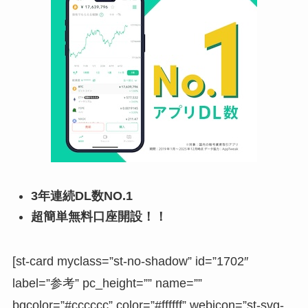
3年連続DL数NO.1
超簡単無料口座開設！！
[st-card myclass=”st-no-shadow” id=”1702″
label=”参考” pc_height=”” name=””
bgcolor=”#cccccc” color=”#ffffff” webicon=”st-svg-