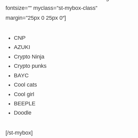
fontsize=”” myclass=”st-mybox-class”
margin=”25px 0 25px 0″]
CNP
AZUKI
Crypto Ninja
Crypto punks
BAYC
Cool cats
Cool girl
BEEPLE
Doodle
[/st-mybox]