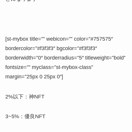
[st-mybox title=”” webicon=”” color=”#757575″
bordercolor=”#f3f3f3″ bgcolor=”#f3f3f3″
borderwidth=”0″ borderradius=”5″ titleweight=”bold”
fontsize=”” myclass=”st-mybox-class”
margin=”25px 0 25px 0″]
2%以下：神NFT
3~5%：優良NFT